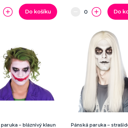
Do košíku
Do k
paruka – bláznivý klaun
Pánská paruka – strašid