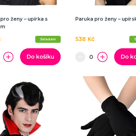
pro ženy – upírka s
Paruka pro ženy – upírsk
em
č
538 Kč
Skladem
Do košíku
Do k