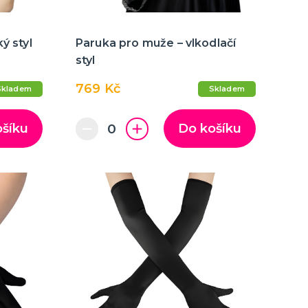
ý styl
Paruka pro muže – vlkodlačí
styl
769 Kč
Skladem
Skladem
ošíku
Do košíku