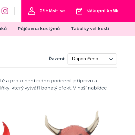
Přihlásit se
Nákupní košík
nků
Půjčovna kostýmů
Tabulky velikostí
Oktoberfest
Řazení:
Dámské kostýmy na Oktoberfest
Výzdoba na Oktoberfest
Klobouky na Oktoberfest
tě a proto není radno podcenit přípravu a
další kategorie
Pánské kostýmy na Oktoberfest
Doplňky na Oktoberfest
y, který vytváří bohatý efekt. V naší nabídce
Silvestr
Silvestrovské dekorace
Silvestr v barvách
Silvestrovské konfety