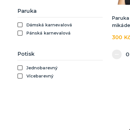
Paruka
Paruka 
Dámská karnevalová
mikád
Pánská karnevalová
300 K
Potisk
Jednobarevný
Vícebarevný