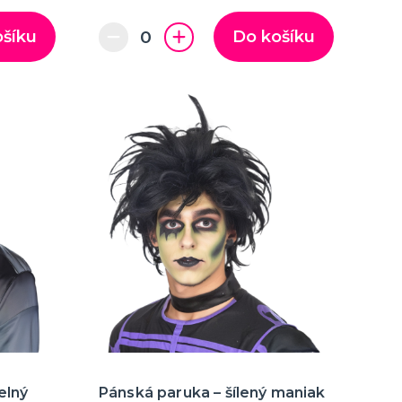
ošíku
Do košíku
elný
Pánská paruka – šílený maniak