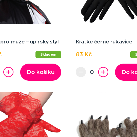
pro muže – upírský styl
Krátké černé rukavice
č
83 Kč
Skladem
Do košíku
Do k