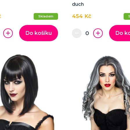
duch
č
454 Kč
Skladem
Do košíku
Do k