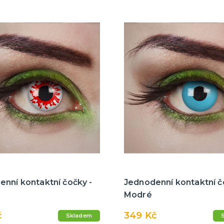
nní kontaktní čočky -
Jednodenní kontaktní č
Modré
č
349 Kč
Skladem