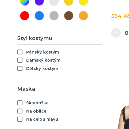
594 K
Styl kostýmu
Pánský kostým
Dámský kostým
Dětský kostým
Maska
Škraboška
Na obličej
Na celou hlavu