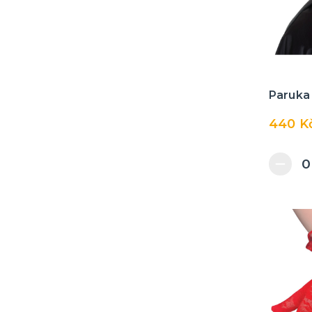
Paruka 
440 K