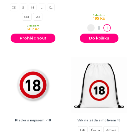
SPORTOVNÍ VYBAVENÍ PRO FANOUŠKY
XS
S
M
L
XL
Oblečení a doplňky
Barvy, make-up, paruky
Skladem
XXL
3XL
195 Kč
Výzdoba a dekorace
Skladem
307 Kč
Prohlédnout
Do košíku
Placka s nápisem - 18
Vak na záda s motivem 18
Bílá
Černá
Růžová