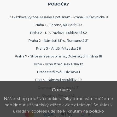
POBOČKY
Zakázková výroba & Dárky s potiskem - Praha 1, Křížovnická 8
Praha 1 - Florenc, Na Poříčí 33
Praha 2 - I. P. Pavlova, Lublaňská 52
Praha 2 - Náměstí Míru, Rumunská 21
Praha 5 - Anděl, Vltavská 28
Praha 7 - Strossmayerovo nám., Dukelských hrdinů 18
Brno - Brno střed, Pekařská 12
Hradec Králové - Divišova 1
Plzeň - Náměstí republiky 29
Olomouc - Ostružnická 31
Cookies
Ostrava - Poštovní 5
Náš e-shop používá cookies. Díky tomu vám můžeme
nabídnout uživatelský zážitek více efektivní. Souhlas k
ukládání cookies udělíte kliknutím na políčko