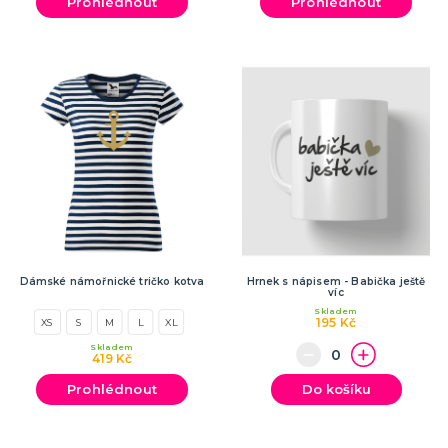
Prohlédnout
Prohlédnout
Dámské námořnické tričko kotva
Hrnek s nápisem - Babička ještě
víc
Skladem
195 Kč
XS
S
M
L
XL
Skladem
419 Kč
Prohlédnout
Do košíku