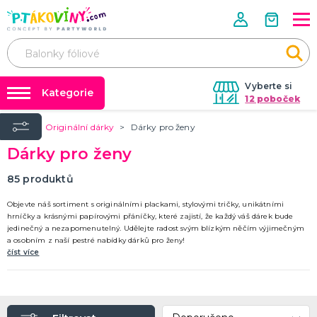
Vyberte si
Kategorie
12 poboček
Úvod
Originální dárky
Dárky pro ženy
❤️ Rozlučky se svobodou ❤️
VALENTÝN
Dárky pro ženy
Valentýnské doplňky
Balónky a helium
Valentýnské dekorace
Dárky s potiskem
85
produktů
Valentýnské hry
Valentýnské kostýmy
DALŠÍ KATEGORIE
Nafukování balónků
Objevte náš sortiment s originálními plackami, stylovými tričky, unikátními
hrníčky a krásnými papírovými přáníčky, které zajistí, že každý váš dárek bude
Půjčovna kostýmů
jedinečný a nezapomenutelný. Udělejte radost svým blízkým něčím výjimečným
PÁLENÍ ČARODEJNIC
a osobním z naší pestré nabídky dárků pro ženy!
Tabulky velikostí
Čarodejnické klobouky
číst více
Čarodejnické pláště
Čarodejnické kostýmy
Strašidelná výzdoba a dekorace
Doplňky ke kostýmům
DALŠÍ KATEGORIE