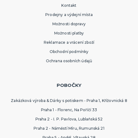
SPORTOVNÍ VYBAVENÍ PRO FANOUŠKY
Kontakt
Oblečení a doplňky
Prodejny a výdejní místa
Barvy, make-up, paruky
Výzdoba a dekorace
Možnosti dopravy
Možnosti platby
Reklamace a vrácení zboží
Obchodní podmínky
Ochrana osobních údajů
POBOČKY
Zakázková výroba & Dárky s potiskem - Praha 1, Křížovnická 8
Praha 1 - Florenc, Na Poříčí 33
Praha 2 - I. P. Pavlova, Lublaňská 52
Praha 2 - Náměstí Míru, Rumunská 21
Praha 5 - Anděl, Vltavská 28