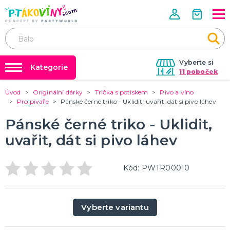
Vyberte si
Kategorie
11 poboček
Úvod
Originální dárky
Trička s potiskem
Pivo a víno
❤️ Rozlučky se svobodou ❤️
VALENTÝN
Pro pivaře
Pánské černé triko - Uklidit, uvařit, dát si pivo láhev
Valentýnské doplňky
Balónky a helium
Pánské černé triko - Uklidit,
Valentýnské dekorace
Dárky s potiskem
Valentýnské hry
uvařit, dát si pivo láhev
Valentýnské kostýmy
DALŠÍ KATEGORIE
Nafukování balónků
Půjčovna kostýmů
PÁLENÍ ČARODEJNIC
Kód: PWTR00010
Tabulky velikostí
Čarodejnické klobouky
Čarodejnické pláště
Čarodejnické kostýmy
Vyberte variantu
Strašidelná výzdoba a dekorace
Doplňky ke kostýmům
DALŠÍ KATEGORIE