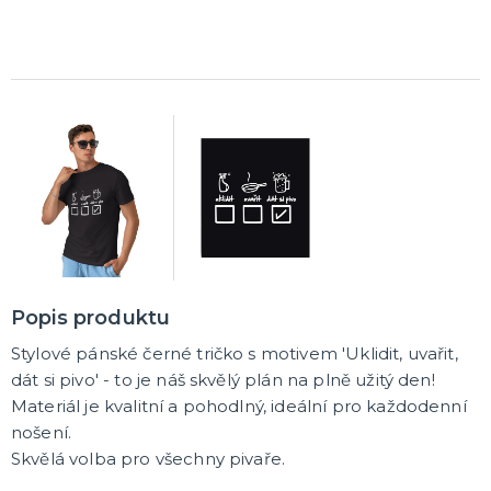
Čerti
Andělé
Vánoční kostýmy
Santa Claus
Dětské vánoční kostýmy
DALŠÍ KATEGORIE
VÁNOCE
Vánoční dekorace
Okrasné vánoční stužky
Vánoční girlandy
Vánoční konfety
Vánoční čepice a čelenky
Vánoční kostýmy pro dospělé
Vánoční kostýmy pro děti
Doplňky ke kostýmu
DALŠÍ KATEGORIE
SILVESTR
Silvestrovské dekorace
Popis produktu
Silvestr v barvách
Silvestrovské konfety
Stylové pánské černé tričko s motivem 'Uklidit, uvařit,
Doplňky na silvestra
Silvestrovské dekorace na stůl
Silvestrovské závěsné dekorace
Silvestrovské balónky
DALŠÍ KATEGORIE
dát si pivo' - to je náš skvělý plán na plně užitý den!
Materiál je kvalitní a pohodlný, ideální pro každodenní
KARNEVALOVÉ KOSTÝMY PRO DOSPĚLÉ
nošení.
Andělé a čerti
Skvělá volba pro všechny pivaře.
Oktoberfest, Beerfest