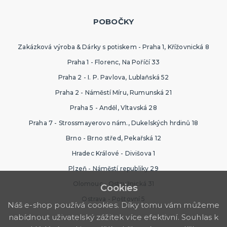
POBOČKY
HAVAJSKÁ PÁRTY
Havajské kostýmy
Havajské doplňky
Zakázková výroba & Dárky s potiskem - Praha 1, Křížovnická 8
Havajské věnce
Praha 1 - Florenc, Na Poříčí 33
Havajské sady
Havajské sukně
Havajské košile
Havajské dekorace
DALŠÍ KATEGORIE
Praha 2 - I. P. Pavlova, Lublaňská 52
Praha 2 - Náměstí Míru, Rumunská 21
TEXTIL S POTISKEM
Pánská trička s potiskem
Praha 5 - Anděl, Vltavská 28
Dámská trička s potiskem
Praha 7 - Strossmayerovo nám., Dukelských hrdinů 18
Trička PAT A MAT
Trička na flašku
Zástěry s potiskem
Kalhotky s potiskem
DALŠÍ KATEGORIE
Brno - Brno střed, Pekařská 12
Hradec Králové - Divišova 1
SRANDIČKY A ŽERTÍKY
Plzeň - Náměstí republiky 29
Zvířátka
Olomouc - Ostružnická 31
Dekorace
Cookies
Kouzelnické triky
Ostrava - Poštovní 5
Náš e-shop používá cookies. Díky tomu vám můžeme
Kanadské žertíky
Prdy
Falešná zranění
DALŠÍ KATEGORIE
nabídnout uživatelský zážitek více efektivní. Souhlas k