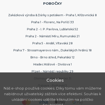
POBOČKY
HAVAJSKÁ PÁRTY
Zakázková výroba & Dárky s potiskem - Praha 1, Křížovnická 8
Havajské kostýmy
Havajské doplňky
Praha 1 - Florenc, Na Poříčí 33
Havajské věnce
Praha 2 - I. P. Pavlova, Lublaňská 52
Havajské sady
Havajské sukně
Havajské košile
Havajské dekorace
DALŠÍ KATEGORIE
Praha 2 - Náměstí Míru, Rumunská 21
TEXTIL S POTISKEM
Praha 5 - Anděl, Vltavská 28
Pánská trička s potiskem
Praha 7 - Strossmayerovo nám., Dukelských hrdinů 18
Dámská trička s potiskem
Brno - Brno střed, Pekařská 12
Trička PAT A MAT
Trička na flašku
Zástěry s potiskem
Kalhotky s potiskem
DALŠÍ KATEGORIE
Hradec Králové - Divišova 1
Plzeň - Náměstí republiky 29
SRANDIČKY A ŽERTÍKY
Olomouc - Ostružnická 31
Cookies
Zvířátka
Dekorace
Ostrava - Poštovní 5
Náš e-shop používá cookies. Díky tomu vám můžeme
Kouzelnické triky
nabídnout uživatelský zážitek více efektivní. Souhlas k
Kanadské žertíky
Prdy
Falešná zranění
DALŠÍ KATEGORIE
ukládání cookies udělíte kliknutím na políčko