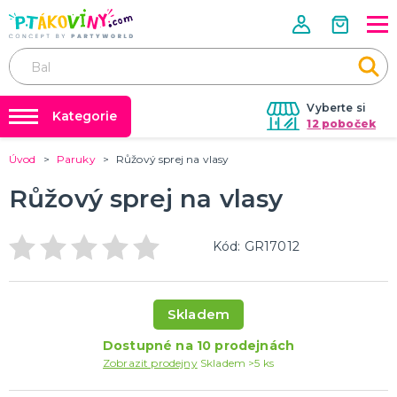
Vyberte si
Kategorie
12 poboček
Úvod
Paruky
Růžový sprej na vlasy
❤️ Rozlučky se svobodou ❤️
VALENTÝN
Valentýnské doplňky
Růžový sprej na vlasy
Balónky a helium
Valentýnské dekorace
Dárky s potiskem
Valentýnské hry
Kód: GR17012
Valentýnské kostýmy
DALŠÍ KATEGORIE
Nafukování balónků
Půjčovna kostýmů
PÁLENÍ ČARODEJNIC
Tabulky velikostí
Čarodejnické klobouky
Skladem
Čarodejnické pláště
Dostupné na 10 prodejnách
Čarodejnické kostýmy
Zobrazit prodejny
Skladem >5 ks
Strašidelná výzdoba a dekorace
Doplňky ke kostýmům
DALŠÍ KATEGORIE