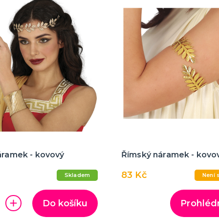
áramek - kovový
Římský náramek - kovo
83 Kč
Skladem
Není 
Do košíku
Prohléd