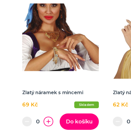
Zlatý náramek s mincemi
Zlatý n
69 Kč
62 Kč
Skladem
Do košíku