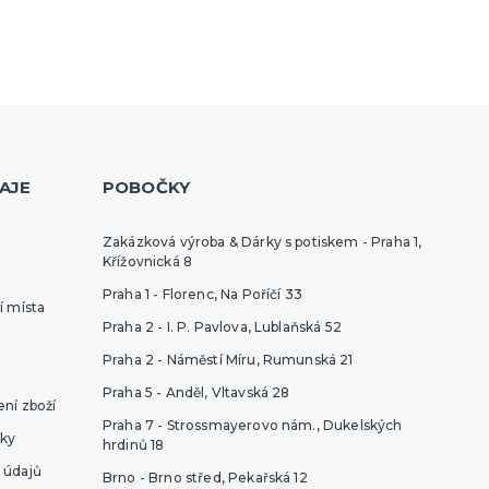
AJE
POBOČKY
Zakázková výroba & Dárky s potiskem - Praha 1,
Křížovnická 8
Praha 1 - Florenc, Na Poříčí 33
í místa
Praha 2 - I. P. Pavlova, Lublaňská 52
Praha 2 - Náměstí Míru, Rumunská 21
Praha 5 - Anděl, Vltavská 28
ní zboží
Praha 7 - Strossmayerovo nám., Dukelských
ky
hrdinů 18
 údajů
Brno - Brno střed, Pekařská 12