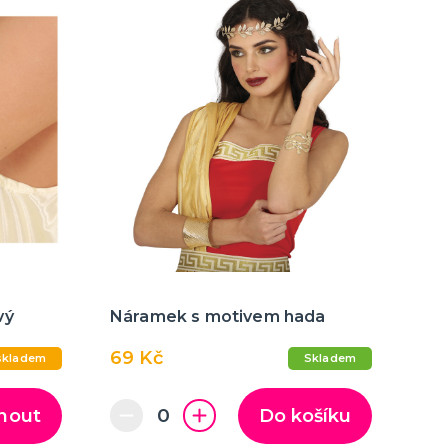
vý
Náramek s motivem hada
69 Kč
skladem
Skladem
nout
Do košíku